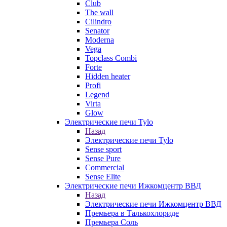
Club
The wall
Cilindro
Senator
Moderna
Vega
Topclass Combi
Forte
Hidden heater
Profi
Legend
Virta
Glow
Электрические печи Tylo
Назад
Электрические печи Tylo
Sense sport
Sense Pure
Commercial
Sense Elite
Электрические печи Ижкомцентр ВВД
Назад
Электрические печи Ижкомцентр ВВД
Премьера в Талькохлориде
Премьера Cоль