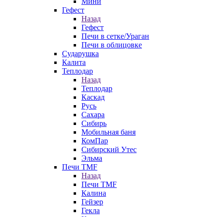
Мини
Гефест
Назад
Гефест
Печи в сетке/Ураган
Печи в облицовке
Сударушка
Калита
Теплодар
Назад
Теплодар
Каскад
Русь
Сахара
Сибирь
Мобильная баня
КомПар
Сибирский Утес
Эльма
Печи TMF
Назад
Печи TMF
Калина
Гейзер
Гекла