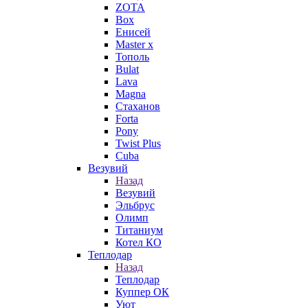
ZOTA
Box
Енисей
Master x
Тополь
Bulat
Lava
Magna
Стаханов
Forta
Pony
Twist Plus
Cuba
Везувий
Назад
Везувий
Эльбрус
Олимп
Титаниум
Котел КО
Теплодар
Назад
Теплодар
Куппер ОК
Уют