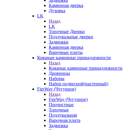
Задвижка
Каминная дверка
Духовка
LK
Назад
LK
Топочные Дверки
Поддувальные дверки
Задвижки
Каминная дверка
Варочные плиты
Кованые каминные принадлежности
Назад
Кованые каминные принадлежности
Дровницы
Наборы
Набор подвесной(настенный)
FireWay (Чугунное)
Назад
FireWay (Чугунное)
Прочистные
Топочные
Поддувальная
Варочная плита
Задвижка