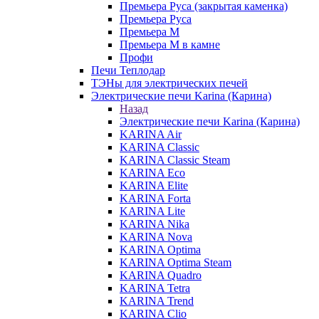
Премьера Руса (закрытая каменка)
Премьера Руса
Премьера М
Премьера М в камне
Профи
Печи Теплодар
ТЭНы для электрических печей
Электрические печи Karina (Карина)
Назад
Электрические печи Karina (Карина)
KARINA Air
KARINA Classic
KARINA Classic Steam
KARINA Eco
KARINA Elite
KARINA Forta
KARINA Lite
KARINA Nika
KARINA Nova
KARINA Optima
KARINA Optima Steam
KARINA Quadro
KARINA Tetra
KARINA Trend
KARINA Clio