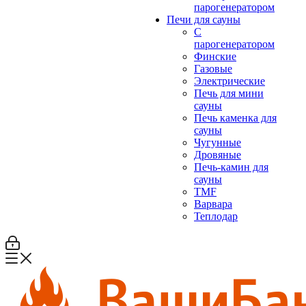
парогенератором
Печи для сауны
С
парогенератором
Финские
Газовые
Электрические
Печь для мини
сауны
Печь каменка для
сауны
Чугунные
Дровяные
Печь-камин для
сауны
TMF
Варвара
Теплодар