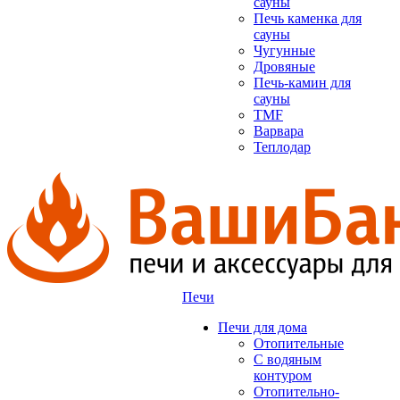
сауны
Печь каменка для
сауны
Чугунные
Дровяные
Печь-камин для
сауны
TMF
Варвара
Теплодар
Печи
Печи для дома
Отопительные
C водяным
контуром
Отопительно-