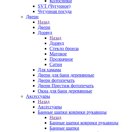
Колосники
SVT (Чугунное)
Чугунная посуда
Двери
Назад
Двери
Дорвуд
Назад
Дорвуд
Стекло бронза
Матовое
Прозрачное
Сатин
Для хамама
Двери для бани деревянные
Двери фотопечать
Двери Престиж фотопечать
Окна для бани деревянные
Аксессуары
Назад
Аксессуары
Банные шапки коврики рукавицы
Назад
Банные шапки коврики рукавицы
Банные шапки