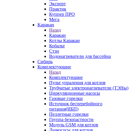
Эксперт
Практик
Куппер ПРО
Мега
Каракан
Назад
Каракан
Котлы Каракан
Кобальт
Стэн
Водонагреватели для бассейна
Сибирь
Комплектующие
Назад
Комплектующие
Пульт упраления для котлов
Трубчатые электронагреватели (ТЭНы)
Циркуляционные насосы
Газовые горелки
Источник бесперебойного
питания(ИБП)
Пеллетные горелки
Группа безопастности
Модуль GSM для котлов
Дымососы для котлов