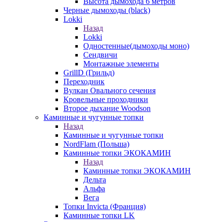
Высота дымохода 6 метров
Черные дымоходы (black)
Lokki
Назад
Lokki
Одностенные(дымоходы моно)
Сендвичи
Монтажные элементы
GrillD (Грильд)
Переходник
Вулкан Овального сечения
Кровельные проходники
Второе дыхание Woodson
Каминные и чугунные топки
Назад
Каминные и чугунные топки
NordFlam (Польша)
Каминные топки ЭКОКАМИН
Назад
Каминные топки ЭКОКАМИН
Дельта
Альфа
Вега
Топки Invicta (Франция)
Каминные топки LK