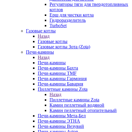
Регуляторы тяги для твердотопливных
котлов
Ерш для чистки котла
Гидроразделитель
TurboSet
Газовые котлы
Назад
Газовые котлы
Газовые котлы Зота (Zota)
Печи-камины
Назад
Печи-камины
Печи-камины Бахта
Печи-камины TMF
Печи-камины Гармония
Печи-камины Бавария
Пиллетные камины Zota
Назад
Пиллетные камины Zota
Камин пеллетный водяной
Камин пеллетный отопительный
Печи-камины Мета-Бел
Печи-камины ЭТНА
Печи-камины Везувий
Печи-камины Aston