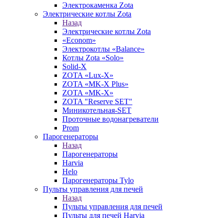
Электрокаменка Zota
Электрические котлы Zota
Назад
Электрические котлы Zota
«Econom»
Электрокотлы «Balance»
Котлы Zota «Solo»
Solid-X
ZOTA «Lux-X»
ZOTA «MK-X Plus»
ZOTA «MK-X»
ZOTA "Reserve SET"
Миникотельная-SET
Проточные водонагреватели
Prom
Парогенераторы
Назад
Парогенераторы
Harvia
Helo
Парогенераторы Tylo
Пульты управления для печей
Назад
Пульты управления для печей
Пульты для печей Harvia