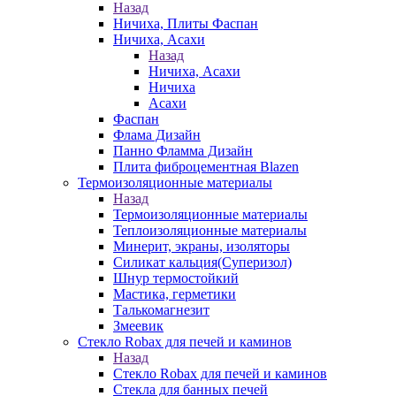
Назад
Ничиха, Плиты Фаспан
Ничиха, Асахи
Назад
Ничиха, Асахи
Ничиха
Асахи
Фаспан
Флама Дизайн
Панно Фламма Дизайн
Плита фиброцементная Blazen
Термоизоляционные материалы
Назад
Термоизоляционные материалы
Теплоизоляционные материалы
Минерит, экраны, изоляторы
Силикат кальция(Суперизол)
Шнур термостойкий
Мастика, герметики
Талькомагнезит
Змеевик
Стекло Robax для печей и каминов
Назад
Стекло Robax для печей и каминов
Стекла для банных печей