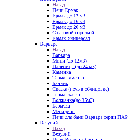
Назад
Печи Ермак
Ермак до 12 м3
Ермак до 16 м3
Ермак до 20 м3
С газовой горелкой
Ермак Универсал
Варвара
Назад
Варвара
Мини (до 12м3)
Паленица (до 24 м3)
Каменка
Терма каменка
Банник
Сказка (печь в облицовке)
Терма сказка
Волжанка(до 35м3)
Бермуда
Меридиан
Печи для бани Варвара серии ПАР
Везувий
Назад
Везувий
Печи Везувий Легенда