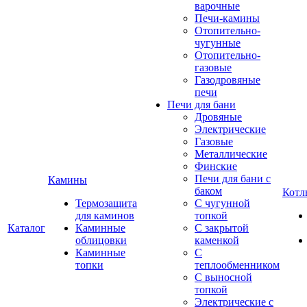
варочные
Печи-камины
Отопительно-
чугунные
Отопительно-
газовые
Газодровяные
печи
Печи для бани
Дровяные
Электрические
Газовые
Металлические
Финские
Печи для бани с
Камины
баком
Котл
Термозащита
С чугунной
для каминов
топкой
Каталог
Каминные
С закрытой
облицовки
каменкой
Каминные
С
топки
теплообменником
С выносной
топкой
Электрические с