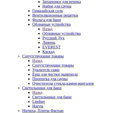
Запарники для веника
Набор для сауны
Гималайская соль
Вентиляционные решетки
Фольга для бани
Обливные устройства
Назад
Обливные устройства
Русский Дух
Ливень
EVEREST
Каскад
Сопутствующие товары
Назад
Сопутствующие товары
Удалитель сажи
Ёрш для чистки дымохода
Пропитка для сауны
Очистители стекла,камня,мангалов
Светильники для бани
Назад
Светильники для бани
Lindner
Harvia
Ничиха, Плиты Фаспан