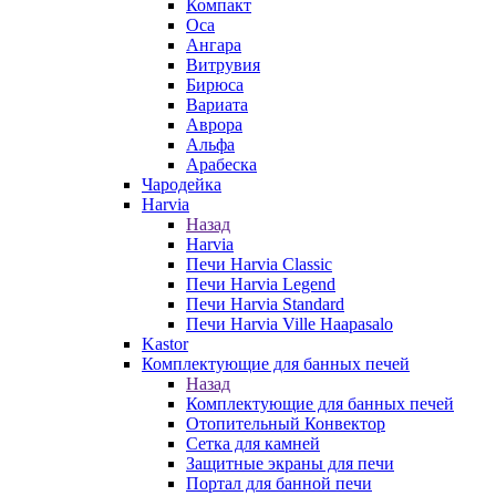
Компакт
Оса
Ангара
Витрувия
Бирюса
Вариата
Аврора
Альфа
Арабеска
Чародейка
Harvia
Назад
Harvia
Печи Harvia Classic
Печи Harvia Legend
Печи Harvia Standard
Печи Harvia Ville Haapasalo
Kastor
Комплектующие для банных печей
Назад
Комплектующие для банных печей
Отопительный Конвектор
Сетка для камней
Защитные экраны для печи
Портал для банной печи