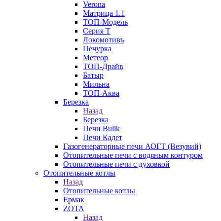
Verona
Матрица 1.1
ТОП-Модель
Серия Т
Локомотивъ
Печурка
Метеор
ТОП-Драйв
Батыр
Мильна
ТОП-Аква
Березка
Назад
Березка
Печи Bulik
Печи Кадет
Газогенераторные печи АОГТ (Везувий)
Отопительные печи с водяным контуром
Отопительные печи с духовкой
Отопительные котлы
Назад
Отопительные котлы
Ермак
ZOTA
Назад