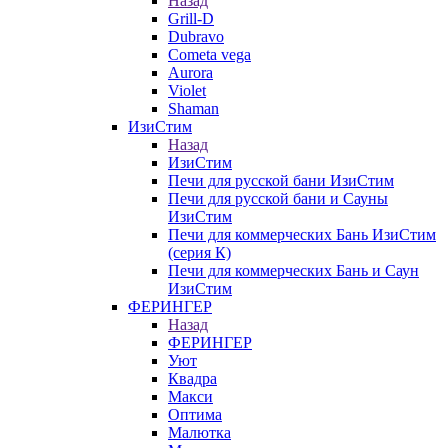
Назад
Grill-D
Dubravo
Cometa vega
Aurora
Violet
Shaman
ИзиСтим
Назад
ИзиСтим
Печи для русской бани ИзиСтим
Печи для русской бани и Сауны
ИзиСтим
Печи для коммерческих Бань ИзиСтим
(серия К)
Печи для коммерческих Бань и Саун
ИзиСтим
ФЕРИНГЕР
Назад
ФЕРИНГЕР
Уют
Квадра
Макси
Оптима
Малютка