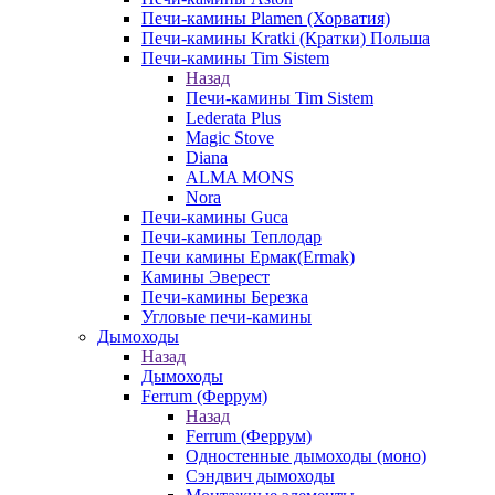
Печи-камины Plamen (Хорватия)
Печи-камины Kratki (Кратки) Польша
Печи-камины Tim Sistem
Назад
Печи-камины Tim Sistem
Lederata Plus
Magic Stove
Diana
ALMA MONS
Nora
Печи-камины Guca
Печи-камины Теплодар
Печи камины Ермак(Ermak)
Камины Эверест
Печи-камины Березка
Угловые печи-камины
Дымоходы
Назад
Дымоходы
Ferrum (Феррум)
Назад
Ferrum (Феррум)
Одностенные дымоходы (моно)
Сэндвич дымоходы