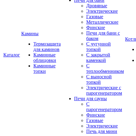
Печи для бани
Дровяные
Электрические
Газовые
Металлические
Финские
Печи для бани с
Камины
баком
Котл
Термозащита
С чугунной
для каминов
топкой
Каталог
Каминные
С закрытой
облицовки
каменкой
Каминные
С
топки
теплообменником
С выносной
топкой
Электрические с
парогенератором
Печи для сауны
С
парогенератором
Финские
Газовые
Электрические
Печь для мини