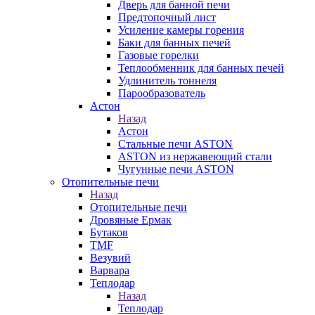
Дверь для банной печи
Предтопочный лист
Усиление камеры горения
Баки для банных печей
Газовые горелки
Теплообменник для банных печей
Удлинитель тоннеля
Парообразователь
Астон
Назад
Астон
Стальные печи ASTON
ASTON из нержавеющий стали
Чугунные печи ASTON
Отопительные печи
Назад
Отопительные печи
Дровяные Ермак
Бутаков
TMF
Везувий
Варвара
Теплодар
Назад
Теплодар