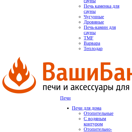
сауны
Печь каменка для
сауны
Чугунные
Дровяные
Печь-камин для
сауны
TMF
Варвара
Теплодар
Печи
Печи для дома
Отопительные
C водяным
контуром
Отопительно-