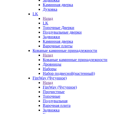
Задвижка
Каминная дверка
Духовка
LK
Назад
LK
Топочные Дверки
Поддувальные дверки
Задвижки
Каминная дверка
Варочные плиты
Кованые каминные принадлежности
Назад
Кованые каминные принадлежности
Дровницы
Наборы
Набор подвесной(настенный)
FireWay (Чугунное)
Назад
FireWay (Чугунное)
Прочистные
Топочные
Поддувальная
Варочная плита
Задвижка