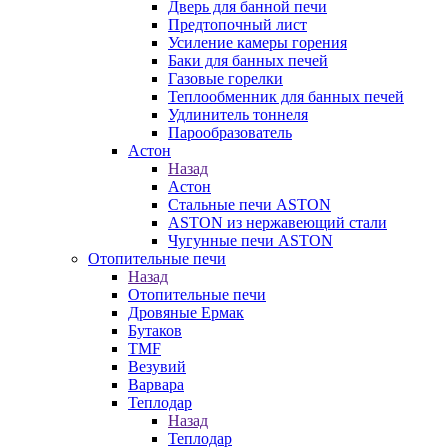
Дверь для банной печи
Предтопочный лист
Усиление камеры горения
Баки для банных печей
Газовые горелки
Теплообменник для банных печей
Удлинитель тоннеля
Парообразователь
Астон
Назад
Астон
Стальные печи ASTON
ASTON из нержавеющий стали
Чугунные печи ASTON
Отопительные печи
Назад
Отопительные печи
Дровяные Ермак
Бутаков
TMF
Везувий
Варвара
Теплодар
Назад
Теплодар