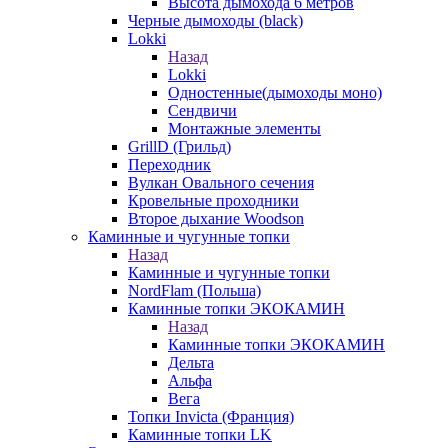
Высота дымохода 6 метров
Черные дымоходы (black)
Lokki
Назад
Lokki
Одностенные(дымоходы моно)
Сендвичи
Монтажные элементы
GrillD (Грильд)
Переходник
Вулкан Овального сечения
Кровельные проходники
Второе дыхание Woodson
Каминные и чугунные топки
Назад
Каминные и чугунные топки
NordFlam (Польша)
Каминные топки ЭКОКАМИН
Назад
Каминные топки ЭКОКАМИН
Дельта
Альфа
Вега
Топки Invicta (Франция)
Каминные топки LK