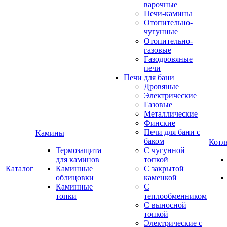
варочные
Печи-камины
Отопительно-
чугунные
Отопительно-
газовые
Газодровяные
печи
Печи для бани
Дровяные
Электрические
Газовые
Металлические
Финские
Печи для бани с
Камины
баком
Котл
Термозащита
С чугунной
для каминов
топкой
Каталог
Каминные
С закрытой
облицовки
каменкой
Каминные
С
топки
теплообменником
С выносной
топкой
Электрические с