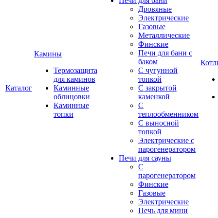
Печи для бани
Дровяные
Электрические
Газовые
Металлические
Финские
Печи для бани с
Камины
баком
Котл
Термозащита
С чугунной
для каминов
топкой
Каталог
Каминные
С закрытой
облицовки
каменкой
Каминные
С
топки
теплообменником
С выносной
топкой
Электрические с
парогенератором
Печи для сауны
С
парогенератором
Финские
Газовые
Электрические
Печь для мини