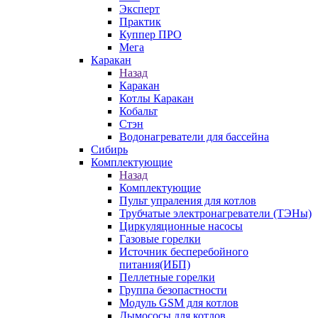
Эксперт
Практик
Куппер ПРО
Мега
Каракан
Назад
Каракан
Котлы Каракан
Кобальт
Стэн
Водонагреватели для бассейна
Сибирь
Комплектующие
Назад
Комплектующие
Пульт упраления для котлов
Трубчатые электронагреватели (ТЭНы)
Циркуляционные насосы
Газовые горелки
Источник бесперебойного
питания(ИБП)
Пеллетные горелки
Группа безопастности
Модуль GSM для котлов
Дымососы для котлов