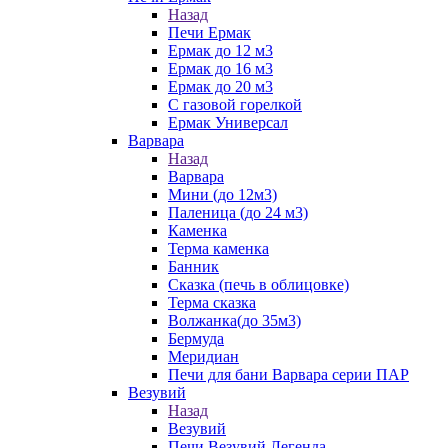
Назад
Печи Ермак
Ермак до 12 м3
Ермак до 16 м3
Ермак до 20 м3
С газовой горелкой
Ермак Универсал
Варвара
Назад
Варвара
Мини (до 12м3)
Паленица (до 24 м3)
Каменка
Терма каменка
Банник
Сказка (печь в облицовке)
Терма сказка
Волжанка(до 35м3)
Бермуда
Меридиан
Печи для бани Варвара серии ПАР
Везувий
Назад
Везувий
Печи Везувий Легенда