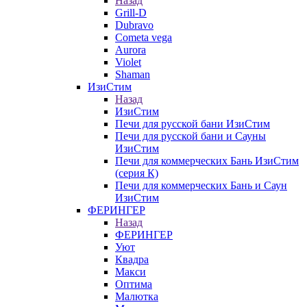
Назад
Grill-D
Dubravo
Cometa vega
Aurora
Violet
Shaman
ИзиСтим
Назад
ИзиСтим
Печи для русской бани ИзиСтим
Печи для русской бани и Сауны
ИзиСтим
Печи для коммерческих Бань ИзиСтим
(серия К)
Печи для коммерческих Бань и Саун
ИзиСтим
ФЕРИНГЕР
Назад
ФЕРИНГЕР
Уют
Квадра
Макси
Оптима
Малютка