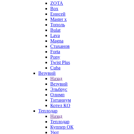
ZOTA
Box
Енисей
Master x
Тополь
Bulat
Lava
Magna
Стаханов
Forta
Pony
Twist Plus
Cuba
Везувий
Назад
Везувий
Эльбрус
Олимп
Титаниум
Котел КО
Теплодар
Назад
Теплодар
Куппер ОК
Уют