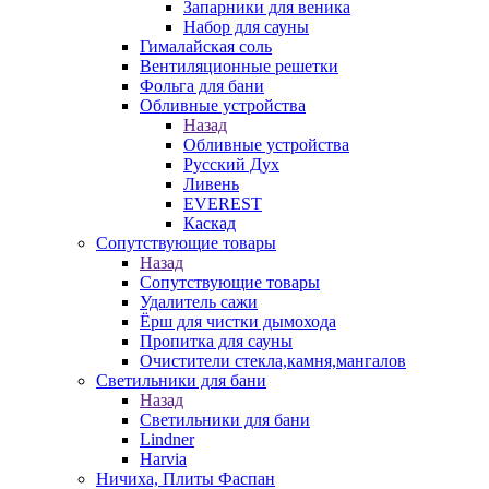
Запарники для веника
Набор для сауны
Гималайская соль
Вентиляционные решетки
Фольга для бани
Обливные устройства
Назад
Обливные устройства
Русский Дух
Ливень
EVEREST
Каскад
Сопутствующие товары
Назад
Сопутствующие товары
Удалитель сажи
Ёрш для чистки дымохода
Пропитка для сауны
Очистители стекла,камня,мангалов
Светильники для бани
Назад
Светильники для бани
Lindner
Harvia
Ничиха, Плиты Фаспан