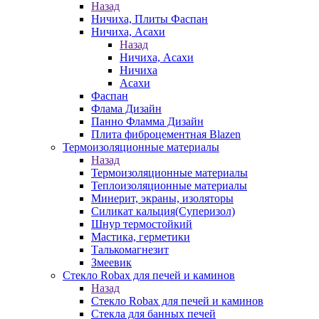
Назад
Ничиха, Плиты Фаспан
Ничиха, Асахи
Назад
Ничиха, Асахи
Ничиха
Асахи
Фаспан
Флама Дизайн
Панно Фламма Дизайн
Плита фиброцементная Blazen
Термоизоляционные материалы
Назад
Термоизоляционные материалы
Теплоизоляционные материалы
Минерит, экраны, изоляторы
Силикат кальция(Суперизол)
Шнур термостойкий
Мастика, герметики
Талькомагнезит
Змеевик
Стекло Robax для печей и каминов
Назад
Стекло Robax для печей и каминов
Стекла для банных печей