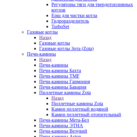
Регуляторы тяги для твердотопливных
котлов
Ерш для чистки котла
Гидроразделитель
TurboSet
Газовые котлы
Назад
Газовые котлы
Газовые котлы Зота (Zota)
Печи-камины
Назад
Печи-камины
Печи-камины Бахта
Печи-камины TMF
Печи-камины Гармония
Печи-камины Бавария
Пиллетные камины Zota
Назад
Пиллетные камины Zota
Камин пеллетный водяной
Камин пеллетный отопительный
Печи-камины Мета-Бел
Печи-камины ЭТНА
Печи-камины Везувий
Печи-камины Aston