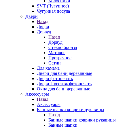
Колосники
SVT (Чугунное)
Чугунная посуда
Двери
Назад
Двери
Дорвуд
Назад
Дорвуд
Стекло бронза
Матовое
Прозрачное
Сатин
Для хамама
Двери для бани деревянные
Двери фотопечать
Двери Престиж фотопечать
Окна для бани деревянные
Аксессуары
Назад
Аксессуары
Банные шапки коврики рукавицы
Назад
Банные шапки коврики рукавицы
Банные шапки