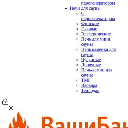
парогенератором
Печи для сауны
С
парогенератором
Финские
Газовые
Электрические
Печь для мини
сауны
Печь каменка для
сауны
Чугунные
Дровяные
Печь-камин для
сауны
TMF
Варвара
Теплодар