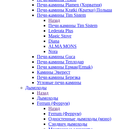
Печи-камины Plamen (Хорватия)
Печи-камины Kratki (Кратки) Польша
Печи-камины Tim Sistem
Назад
Печи-камины Tim Sistem
Lederata Plus
Magic Stove
Diana
ALMA MONS
Nora
Печи-камины Guca
Печи-камины Теплодар
Печи камины Ермак(Ermak)
Камины Эверест
Печи-камины Березка
Угловые печи-камины
Дымоходы
Назад
Дымоходы
Ferrum (Феррум)
Назад
Ferrum (Феррум)
Одностенные дымоходы (моно)
Сэндвич дымоходы