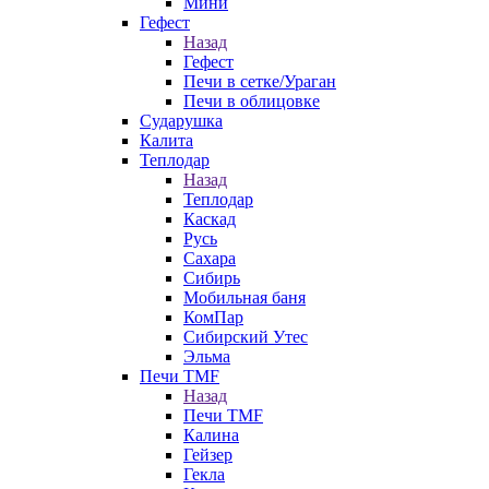
Мини
Гефест
Назад
Гефест
Печи в сетке/Ураган
Печи в облицовке
Сударушка
Калита
Теплодар
Назад
Теплодар
Каскад
Русь
Сахара
Сибирь
Мобильная баня
КомПар
Сибирский Утес
Эльма
Печи TMF
Назад
Печи TMF
Калина
Гейзер
Гекла