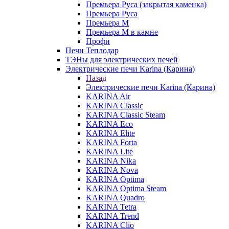
Премьера Руса (закрытая каменка)
Премьера Руса
Премьера М
Премьера М в камне
Профи
Печи Теплодар
ТЭНы для электрических печей
Электрические печи Karina (Карина)
Назад
Электрические печи Karina (Карина)
KARINA Air
KARINA Classic
KARINA Classic Steam
KARINA Eco
KARINA Elite
KARINA Forta
KARINA Lite
KARINA Nika
KARINA Nova
KARINA Optima
KARINA Optima Steam
KARINA Quadro
KARINA Tetra
KARINA Trend
KARINA Clio