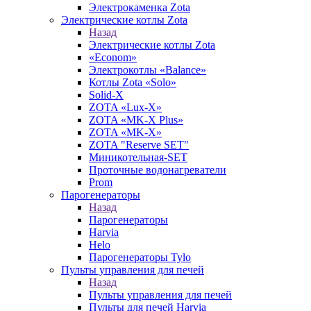
Электрокаменка Zota
Электрические котлы Zota
Назад
Электрические котлы Zota
«Econom»
Электрокотлы «Balance»
Котлы Zota «Solo»
Solid-X
ZOTA «Lux-X»
ZOTA «MK-X Plus»
ZOTA «MK-X»
ZOTA "Reserve SET"
Миникотельная-SET
Проточные водонагреватели
Prom
Парогенераторы
Назад
Парогенераторы
Harvia
Helo
Парогенераторы Tylo
Пульты управления для печей
Назад
Пульты управления для печей
Пульты для печей Harvia