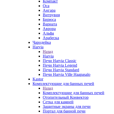
Компакт
Оса
Ангара
Витрувия
Бирюса
Вариата
Аврора
Альфа
Арабеска
Чародейка
Harvia
Назад
Harvia
Печи Harvia Classic
Печи Harvia Legend
Печи Harvia Standard
Печи Harvia Ville Haapasalo
Kastor
Комплектующие для банных печей
Назад
Комплектующие для банных печей
Отопительный Конвектор
Сетка для камней
Защитные экраны для печи
Портал для банной печи