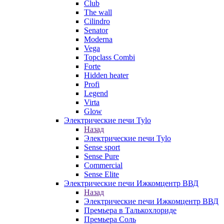
Club
The wall
Cilindro
Senator
Moderna
Vega
Topclass Combi
Forte
Hidden heater
Profi
Legend
Virta
Glow
Электрические печи Tylo
Назад
Электрические печи Tylo
Sense sport
Sense Pure
Commercial
Sense Elite
Электрические печи Ижкомцентр ВВД
Назад
Электрические печи Ижкомцентр ВВД
Премьера в Талькохлориде
Премьера Cоль