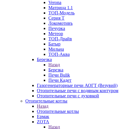
Verona
Матрица 1.1
ТОП-Модель
Серия Т
Локомотивъ
Печурка
Метеор
ТОП-Драйв
Батыр
Мильна
ТОП-Аква
Березка
Назад
Березка
Печи Bulik
Печи Кадет
Газогенераторные печи АОГТ (Везувий)
Отопительные печи с водяным контуром
Отопительные печи с духовкой
Отопительные котлы
Назад
Отопительные котлы
Ермак
ZOTA
Назад